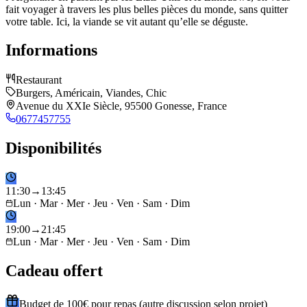
fait voyager à travers les plus belles pièces du monde, sans quitter
votre table. Ici, la viande se vit autant qu’elle se déguste.
Informations
Restaurant
Burgers, Américain, Viandes, Chic
Avenue du XXIe Siècle, 95500 Gonesse, France
0677457755
Disponibilités
11
:
30
→
13
:
45
Lun · Mar · Mer · Jeu · Ven · Sam · Dim
19
:
00
→
21
:
45
Lun · Mar · Mer · Jeu · Ven · Sam · Dim
Cadeau offert
Budget de 100€ pour repas (autre discussion selon projet)