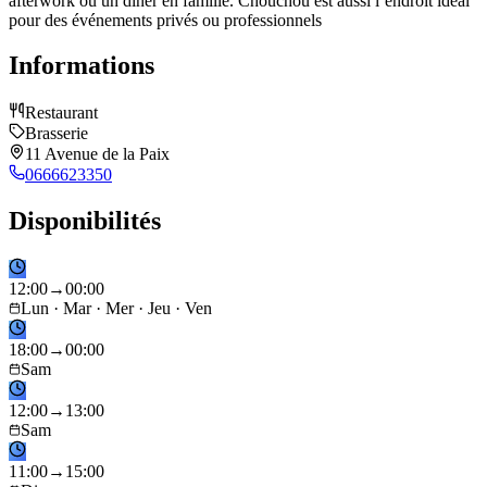
afterwork ou un dîner en famille. Chouchou est aussi l’endroit idéal
pour des événements privés ou professionnels
Informations
Restaurant
Brasserie
11 Avenue de la Paix
0666623350
Disponibilités
12
:
00
→
00
:
00
Lun · Mar · Mer · Jeu · Ven
18
:
00
→
00
:
00
Sam
12
:
00
→
13
:
00
Sam
11
:
00
→
15
:
00