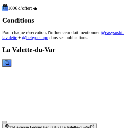
100€ d’offert 🍣
Conditions
Pour chaque réservation, l'influenceur doit mentionner
@
easysushi-
lavalette
+
@behype_app
dans ses publications.
La Valette-du-Var
114 Avenue Gabriel Péri 83160 La Valette-du-Var