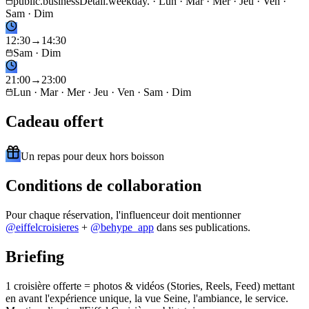
public.businessDetail.weekday. · Lun · Mar · Mer · Jeu · Ven ·
Sam · Dim
12
:
30
→
14
:
30
Sam · Dim
21
:
00
→
23
:
00
Lun · Mar · Mer · Jeu · Ven · Sam · Dim
Cadeau offert
Un repas pour deux hors boisson
Conditions de collaboration
Pour chaque réservation, l'influenceur doit mentionner
@
eiffelcroisieres
+
@behype_app
dans ses publications.
Briefing
1 croisière offerte = photos & vidéos (Stories, Reels, Feed) mettant
en avant l'expérience unique, la vue Seine, l'ambiance, le service.