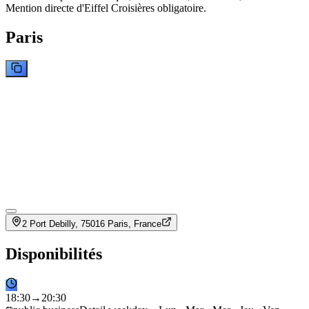
Mention directe d'Eiffel Croisières obligatoire.
Paris
2 Port Debilly, 75016 Paris, France
Disponibilités
18
:
30
→
20
:
30