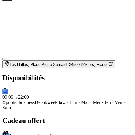
Les Halles, Place Pierre Semard, 34500 Béziers, France
Disponibilités
09
:
00
→
22
:
00
public.businessDetail.weekday. · Lun · Mar · Mer · Jeu · Ven ·
Sam
Cadeau offert