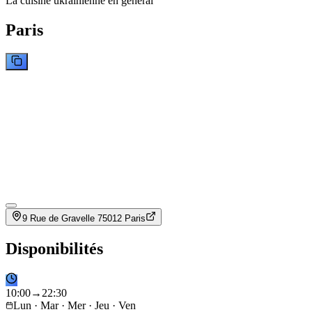
La cuisine ukrainienne en général
Paris
9 Rue de Gravelle 75012 Paris
Disponibilités
10
:
00
→
22
:
30
Lun · Mar · Mer · Jeu · Ven