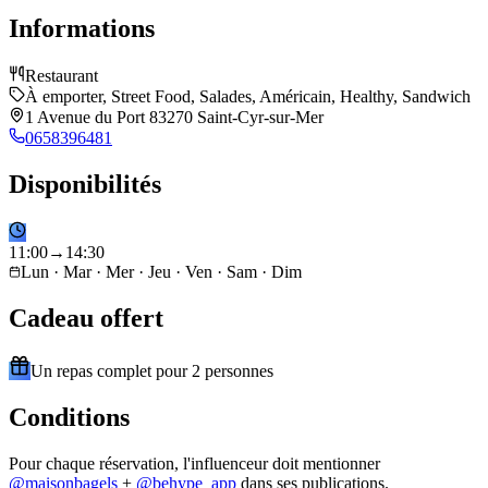
Informations
Restaurant
À emporter, Street Food, Salades, Américain, Healthy, Sandwich
1 Avenue du Port 83270 Saint-Cyr-sur-Mer
0658396481
Disponibilités
11
:
00
→
14
:
30
Lun · Mar · Mer · Jeu · Ven · Sam · Dim
Cadeau offert
Un repas complet pour 2 personnes
Conditions
Pour chaque réservation, l'influenceur doit mentionner
@
maisonbagels
+
@behype_app
dans ses publications.