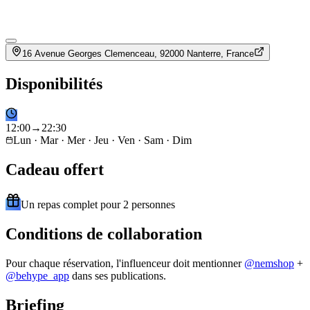
16 Avenue Georges Clemenceau, 92000 Nanterre, France
Disponibilités
12
:
00
→
22
:
30
Lun · Mar · Mer · Jeu · Ven · Sam · Dim
Cadeau offert
Un repas complet pour 2 personnes
Conditions de collaboration
Pour chaque réservation, l'influenceur doit mentionner
@
nemshop
+
@behype_app
dans ses publications.
Briefing