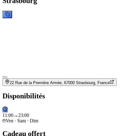
Strasbourg
22 Rue de la Première Armée, 67000 Strasbourg, France
Disponibilités
11
:
00
→
23
:
00
Ven · Sam · Dim
Cadeau offert