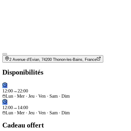
2 Avenue d’Evian, 74200 Thonon-les-Bains, France
Disponibilités
12
:
00
→
22
:
00
Lun · Mer · Jeu · Ven · Sam · Dim
12
:
00
→
14
:
00
Lun · Mer · Jeu · Ven · Sam · Dim
Cadeau offert