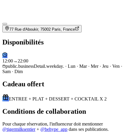
77 Rue d'Aboukir, 75002 Paris, France
Disponibilités
12
:
00
→
22
:
00
public.businessDetail.weekday. · Lun · Mar · Mer · Jeu · Ven ·
Sam · Dim
Cadeau offert
ENTREE + PLAT + DESSERT + COCKTAIL X 2
Conditions de collaboration
Pour chaque réservation, l'influenceur doit mentionner
@
tigermilksentier
+
@behype_app
dans ses publications.