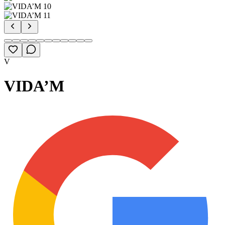
V
VIDA’M