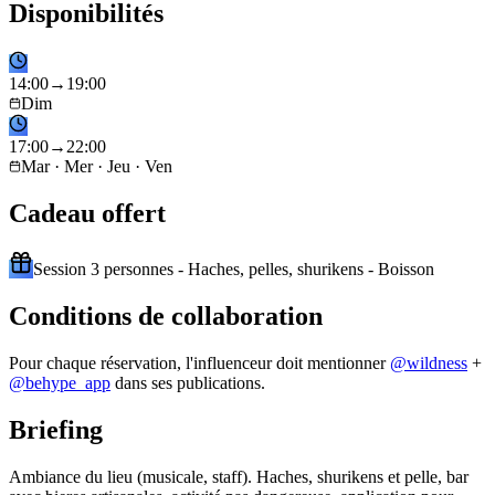
Disponibilités
14
:
00
→
19
:
00
Dim
17
:
00
→
22
:
00
Mar · Mer · Jeu · Ven
Cadeau offert
Session 3 personnes - Haches, pelles, shurikens - Boisson
Conditions de collaboration
Pour chaque réservation, l'influenceur doit mentionner
@
wildness
+
@behype_app
dans ses publications.
Briefing
Ambiance du lieu (musicale, staff). Haches, shurikens et pelle, bar