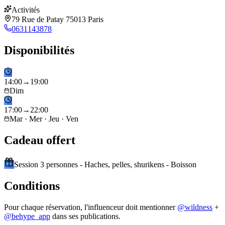
Activités
79 Rue de Patay 75013 Paris
0631143878
Disponibilités
14
:
00
→
19
:
00
Dim
17
:
00
→
22
:
00
Mar · Mer · Jeu · Ven
Cadeau offert
Session 3 personnes - Haches, pelles, shurikens - Boisson
Conditions
Pour chaque réservation, l'influenceur doit mentionner
@
wildness
+
@behype_app
dans ses publications.