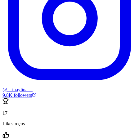
@
__inaylina__
9.8K
followers
17
Likes reçus