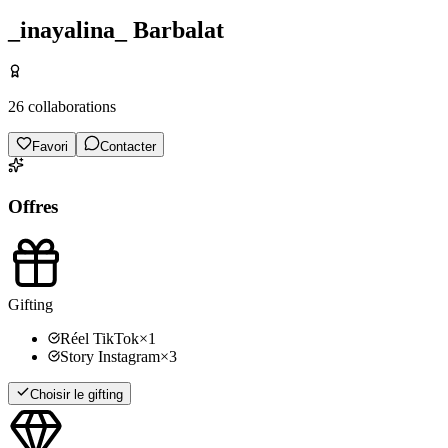
_inayalina_ Barbalat
26
collaborations
Favori
Contacter
Offres
Gifting
Réel TikTok
×
1
Story Instagram
×
3
Choisir le gifting