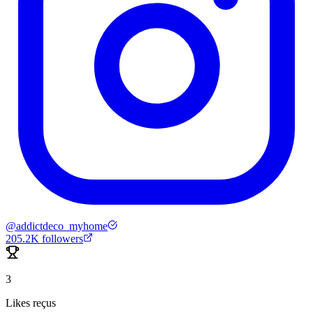
@
addictdeco_myhome
205.2K
followers
3
Likes reçus