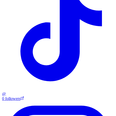
@
0
followers