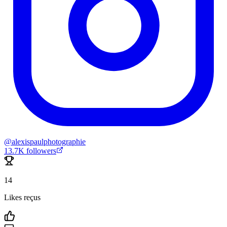
@
alexispaulphotographie
13.7K
followers
14
Likes reçus