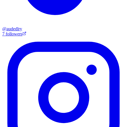
@
audedlry
7
followers