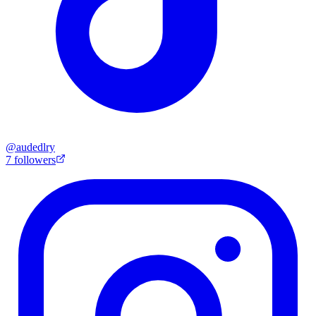
@
audedlry
7
followers