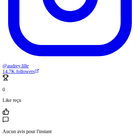
@
audrey.lille
14.7K
followers
0
Like reçu
Aucun avis pour l'instant