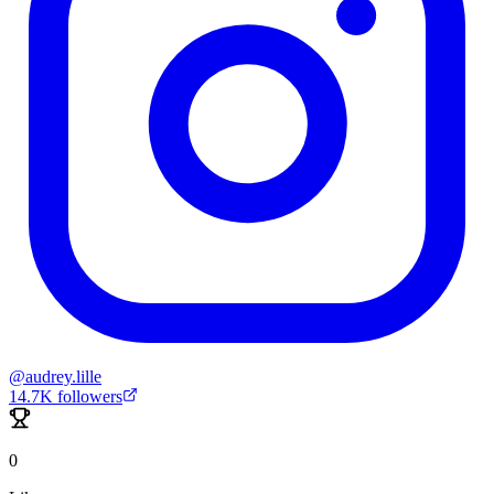
@
audrey.lille
14.7K
followers
0