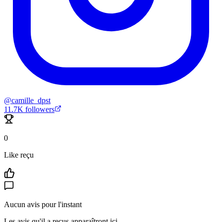
@
camille_dpst
11.7K
followers
0
Like reçu
Aucun avis pour l'instant
Les avis qu'il a reçus apparaîtront ici.