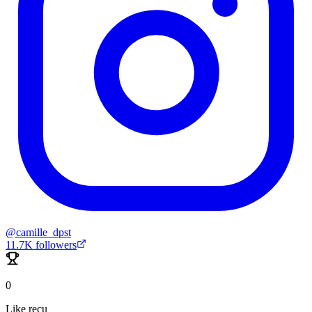
@
camille_dpst
11.7K
followers
0
Like reçu