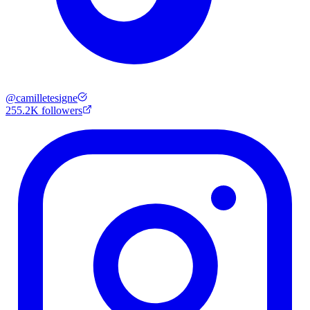
@
camilletesigne
255.2K
followers