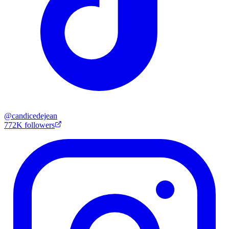
@
candicedejean
772K
followers