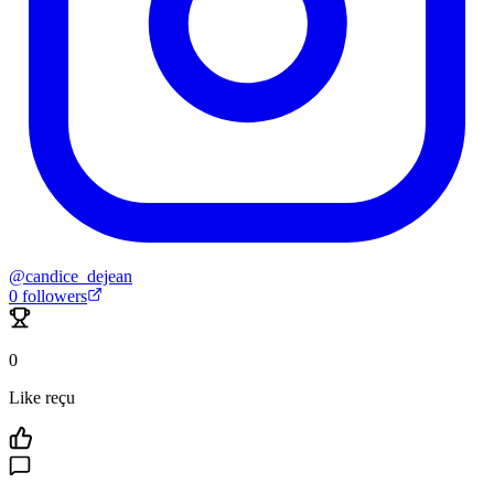
@
candice_dejean
0
followers
0
Like reçu