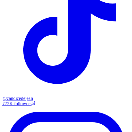
@
candicedejean
772K
followers