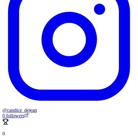
@
candice_dejean
0
followers
0