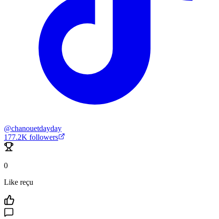
@
chanouetdayday
177.2K
followers
0
Like reçu