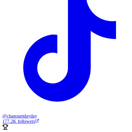
@
chanouetdayday
177.2K
followers