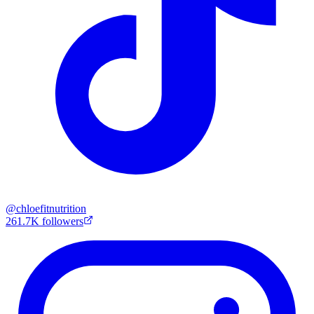
@
chloefitnutrition
261.7K
followers