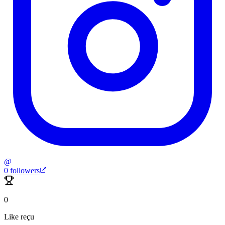
@
0
followers
0
Like reçu