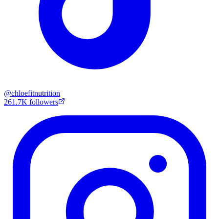
@
chloefitnutrition
261.7K
followers