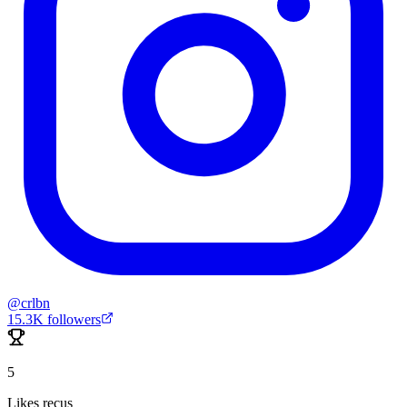
@
crlbn
15.3K
followers
5
Likes reçus