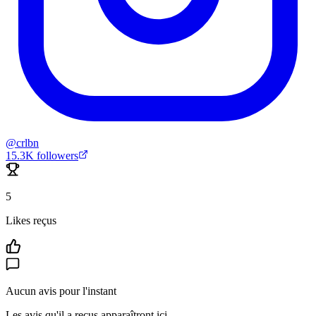
@
crlbn
15.3K
followers
5
Likes reçus
Aucun avis pour l'instant
Les avis qu'il a reçus apparaîtront ici.