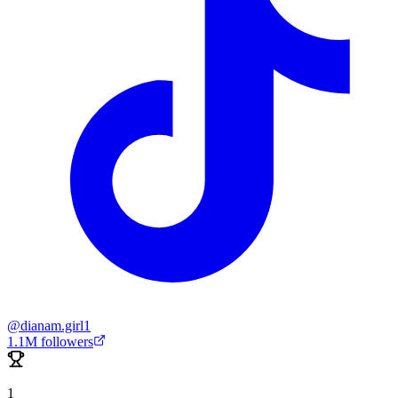
@
dianam.girl1
1.1M
followers
1