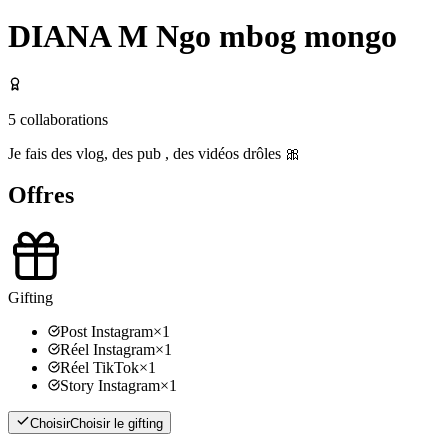
DIANA M Ngo mbog mongo
5
collaborations
Je fais des vlog, des pub , des vidéos drôles 🎀
Offres
Gifting
Post Instagram
×
1
Réel Instagram
×
1
Réel TikTok
×
1
Story Instagram
×
1
Choisir
Choisir le gifting