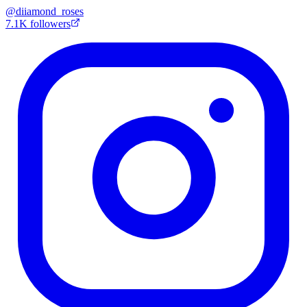
@
diiamond_roses
7.1K
followers