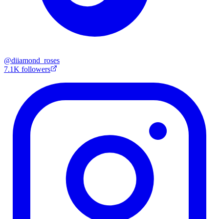
@
diiamond_roses
7.1K
followers