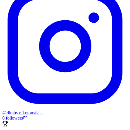
@
dimby.rakotomalala
0
followers