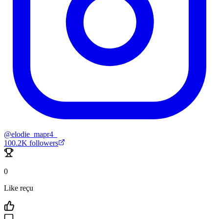
@
elodie_mapr4_
100.2K
followers
0
Like reçu