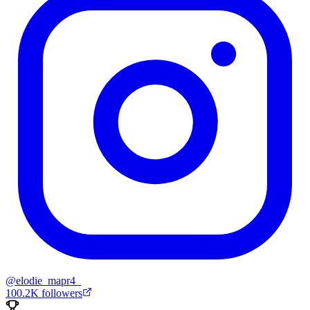
@
elodie_mapr4_
100.2K
followers