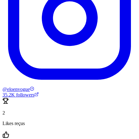
@
eloenvogue
35.2K
followers
2
Likes reçus