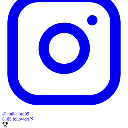
@
emilie.brd05
8.4K
followers