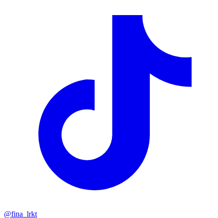
@
fina_lrkt