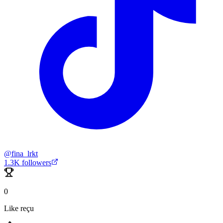
@
fina_lrkt
1.3K
followers
0
Like reçu