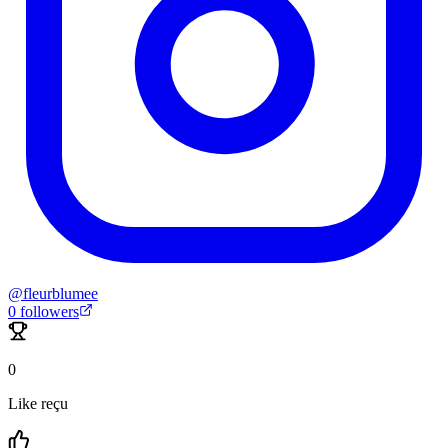
@
fleurblumee
0
followers
0
Like reçu