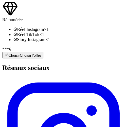
Rémunérée
Réel Instagram
×
1
Réel TikTok
×
1
Story Instagram
×
1
***€
Choisir
Choisir l'offre
Réseaux sociaux