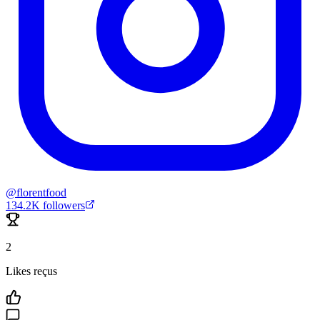
@
florentfood
134.2K
followers
2
Likes reçus