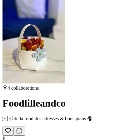
4
collaborations
Foodlilleandco
🇫🇷 de la food,des adresses & bons plans 🤪
F