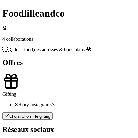
Foodlilleandco
4
collaborations
🇫🇷 de la food,des adresses & bons plans 🤪
Offres
Gifting
Story Instagram
×
3
Choisir
Choisir le gifting
Réseaux sociaux