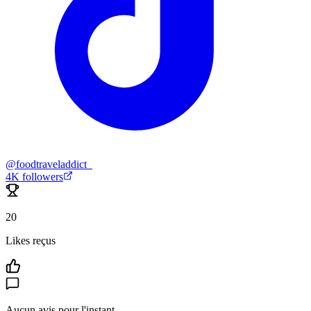
@
foodtraveladdict_
4K
followers
20
Likes reçus
Aucun avis pour l'instant