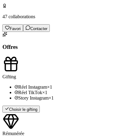
47
collaborations
Favori
Contacter
Offres
Gifting
Réel Instagram
×
1
Réel TikTok
×
1
Story Instagram
×
1
Choisir le gifting
Rémunérée