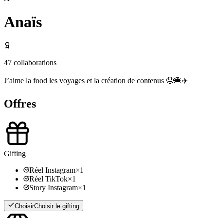
Anaïs
47
collaborations
J’aime la food les voyages et la création de contenus 🤤🍔✈️
Offres
Gifting
Réel Instagram
×
1
Réel TikTok
×
1
Story Instagram
×
1
Choisir
Choisir le gifting