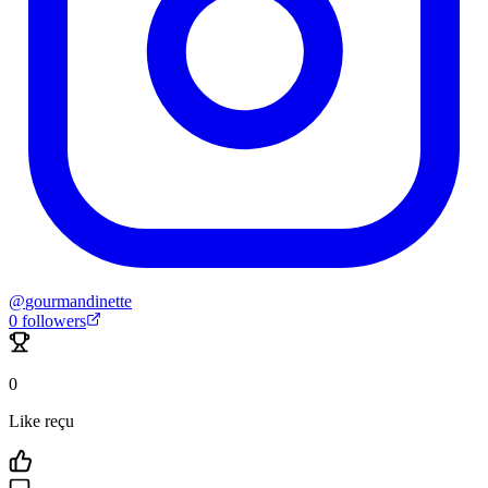
@
gourmandinette
0
followers
0
Like reçu