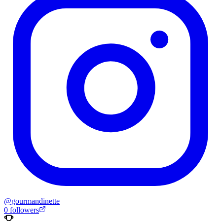
@
gourmandinette
0
followers