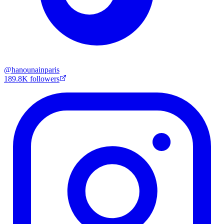
@
hanounainparis
189.8K
followers