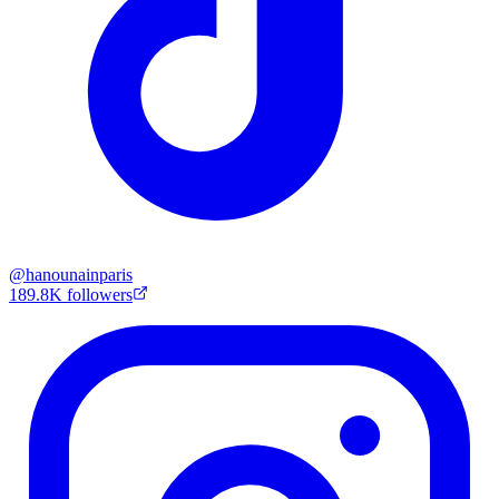
@
hanounainparis
189.8K
followers