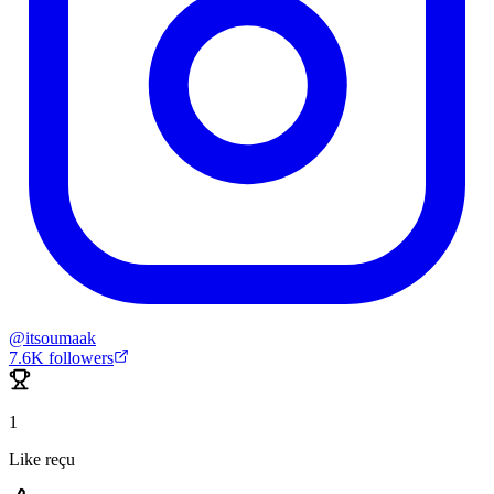
@
itsoumaak
7.6K
followers
1
Like reçu