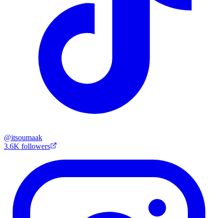
@
itsoumaak
3.6K
followers