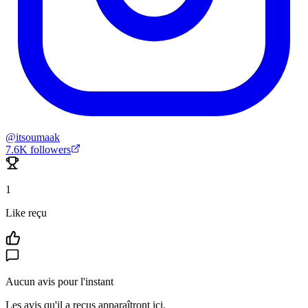
@
itsoumaak
7.6K
followers
1
Like reçu
Aucun avis pour l'instant
Les avis qu'il a reçus apparaîtront ici.