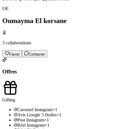
OE
Oumayma El korsane
3
collaborations
Favori
Contacter
Offres
Gifting
Carousel Instagram
×
1
Avis Google 5 étoiles
×
1
Post Instagram
×
1
Réel Instagram
×
1