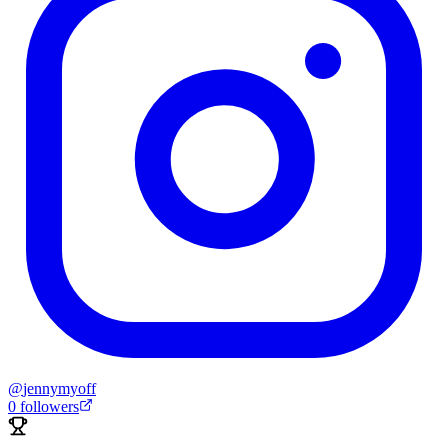
@
jennymyoff
0
followers