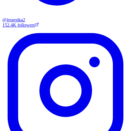
@
jessesika2
152.4K
followers