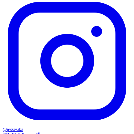
@
jessesika