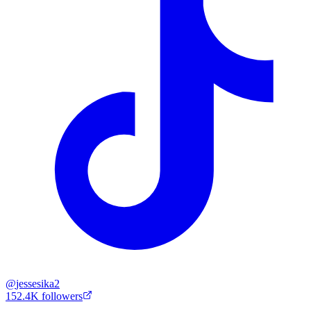
@
jessesika2
152.4K
followers