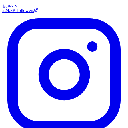
@
ju.vlz
224.8K
followers