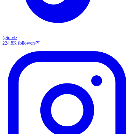
@
ju.vlz
224.8K
followers