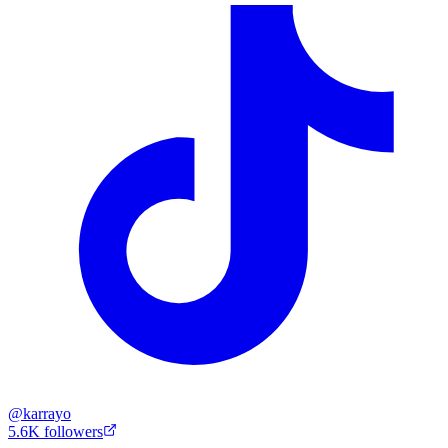
@
karrayo
5.6K
followers