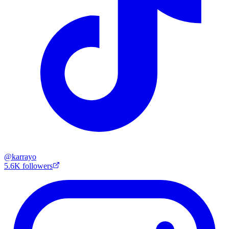
@
karrayo
5.6K
followers