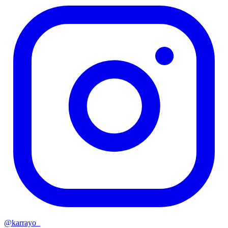
@
karrayo_