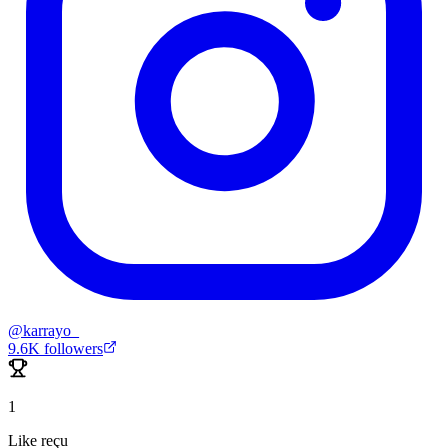
@
karrayo_
9.6K
followers
1
Like reçu