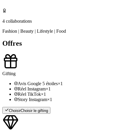
4
collaborations
Fashion | Beauty | Lifestyle | Food
Offres
Gifting
Avis Google 5 étoiles
×
1
Réel Instagram
×
1
Réel TikTok
×
1
Story Instagram
×
1
Choisir
Choisir le gifting