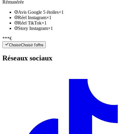
Rémunérée
Avis Google 5 étoiles
×
1
Réel Instagram
×
1
Réel TikTok
×
1
Story Instagram
×
1
***€
Choisir
Choisir l'offre
Réseaux sociaux