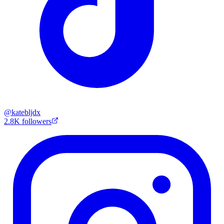
@
katebljdx
2.8K
followers