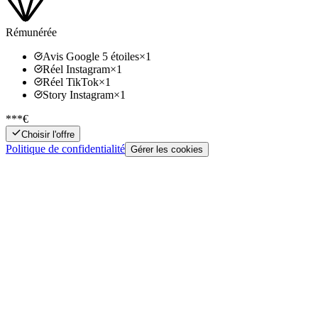
Rémunérée
Avis Google 5 étoiles
×
1
Réel Instagram
×
1
Réel TikTok
×
1
Story Instagram
×
1
***€
Choisir l'offre
Politique de confidentialité
Gérer les cookies