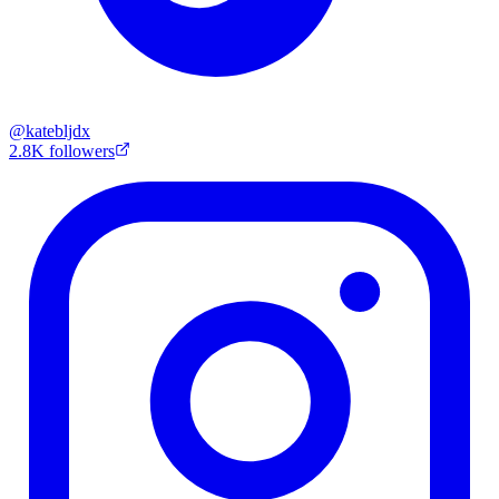
@
katebljdx
2.8K
followers