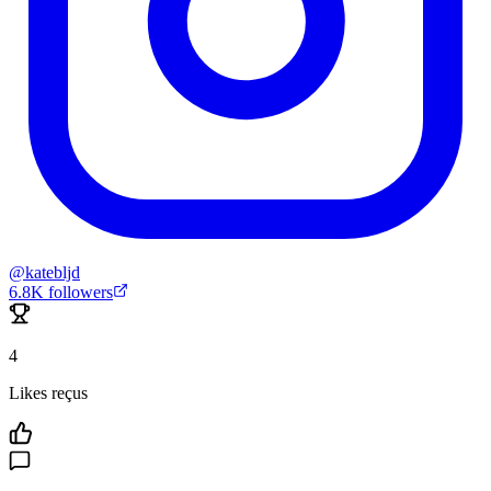
@
katebljd
6.8K
followers
4
Likes reçus