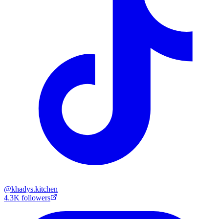
@
khadys.kitchen
4.3K
followers