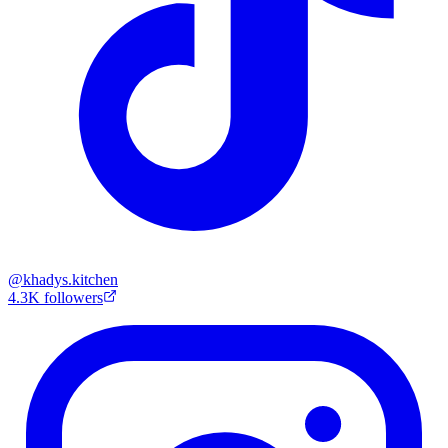
@
khadys.kitchen
4.3K
followers