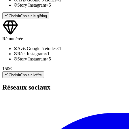
Story Instagram
×
5
Choisir
Choisir le gifting
Rémunérée
Avis Google 5 étoiles
×
1
Réel Instagram
×
1
Story Instagram
×
5
150€
Choisir
Choisir l'offre
Réseaux sociaux