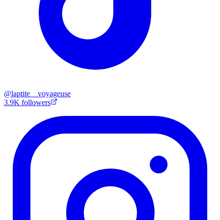
@
laptite__voyageuse
3.9K
followers