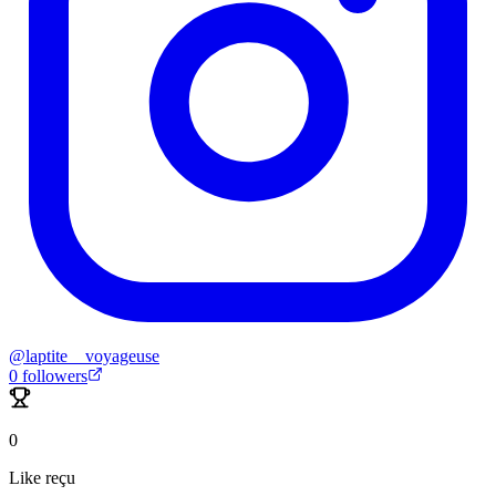
@
laptite__voyageuse
0
followers
0
Like reçu