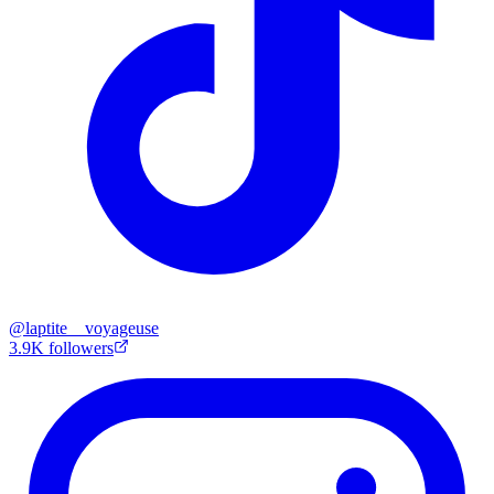
@
laptite__voyageuse
3.9K
followers