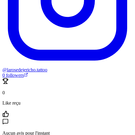
@
larosedejericho.tattoo
0
followers
0
Like reçu
Aucun avis pour l'instant