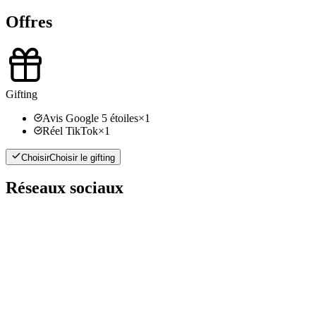
Offres
Gifting
Avis Google 5 étoiles
×
1
Réel TikTok
×
1
Choisir
Choisir le gifting
Réseaux sociaux