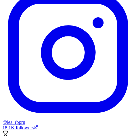
@
lea_rbprn
18.1K
followers