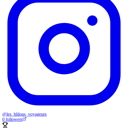
@
les_hlilous_voyageurs
0
followers